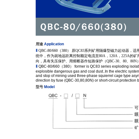
用途
Application
Ⅱ
QBC-80/660（380） 原QC83系列矿用隔爆型磁力起动
统中，作为就地远距离控制额定电流至80A，120A，225
向，具有失压保护、用熔断器作短路保护（QBC-30、80、80N
Ⅱ
QBC-80/660（380） former is QC83 series exploding isolation
explosible dangerous gas and coal dust..In the electric syste
and stop of mining used three-phase squierrel cage type as
direction by fuse (QBC-30,80,80N) or short-circuit protecti
型号
Model