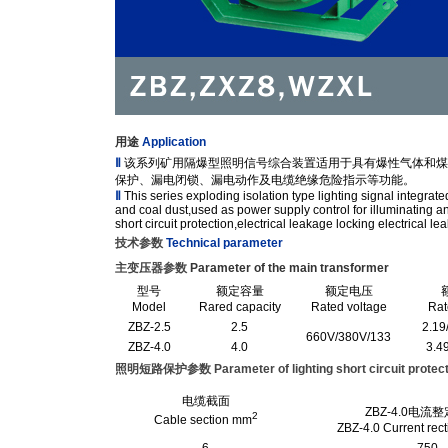
用途
Application
Ⅱ
该系列矿用隔爆型照明信号综合装置适用于具有爆性气体和煤尘
保护、漏电闭锁、漏电动作及电缆绝缘危险指示等功能。
Ⅱ
This series exploding isolation type lighting signal integra
and coal dust,used as power supply control for illuminating 
short circuit protection,electrical leakage locking electrical 
技术参数
Technical parameter
主变压器参数
Parameter of the main transformer
型号
额定容量
额定电压
Model
Rared capacity
Rated voltage
Rat
ZBZ-2.5
2.5
2.19
660V/380V/133
ZBZ-4.0
4.0
3.49
照明短路保护参数 Parameter of lighting short circuit protect
电缆截面
ZBZ-4.0电流整
2
Cable section mm
ZBZ-4.0 Current rect