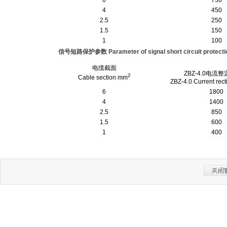
6
750
4
450
2.5
250
1.5
150
1
100
信号短路保护参数 Parameter of signal short circuit protecti
电缆截面
ZBZ-4.0电流整
2
Cable section mm
ZBZ-4.0 Current rect
6
1800
4
1400
2.5
850
1.5
600
1
400